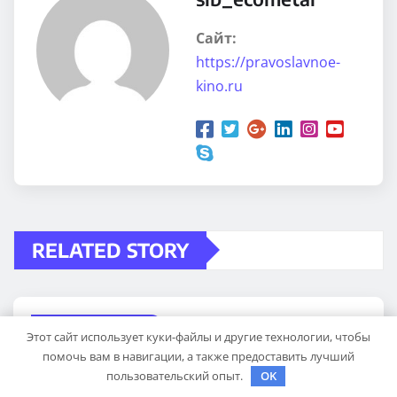
Сайт:
https://pravoslavnoe-
kino.ru
RELATED STORY
UNCATEGORISED
Этот сайт использует куки-файлы и другие технологии, чтобы
особенности проявления
помочь вам в навигации, а также предоставить лучший
пользовательский опыт.
OK
абсцедирующего фурункула код по