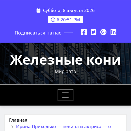
Перейти
Суббота, 8 августа 2026
к
содержимому
6:20:52 PM
Подписаться на нас
Железные кони
Мир авто
Главная
Ирина Приходько — певица и актриса — от