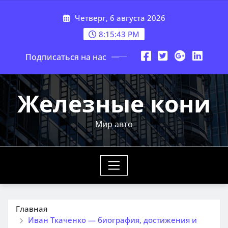
Перейти
Четверг, 6 августа 2026
к
содержимому
8:15:44 PM
Подписаться на нас
Железные кони
Мир авто
Главная
Иван Ткаченко — биография, достижения и