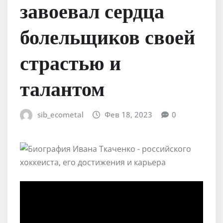
завоевал сердца
болельщиков своей
страстью и
талантом
sib_ecometal
Фев 18, 2023
0