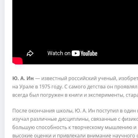
Ю. А. Ин
— известный российский ученый, изобрета
на Урале в 1975 году. С самого детства он проявля
всегда был погружен в книги и эксперименты, стара
После окончания школы, Ю. А. Ин поступил в один 
изучал различные дисциплины, связанные с физик
большую способность к творческому мышлению и 
высокие оценки и привлекали внимание научного 