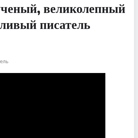
ученый, великолепный
тливый писатель