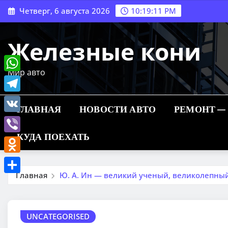
Перейти
Четверг, 6 августа 2026
10:19:12 PM
к
содержимому
Железные кони
Мир авто
WhatsApp
Telegram
ГЛАВНАЯ
НОВОСТИ АВТО
РЕМОНТ —
VK
КУДА ПОЕХАТЬ
Viber
Odnoklassniki
Главная
Ю. А. Ин — великий ученый, великолепный
Отправить
UNCATEGORISED