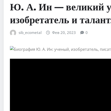
Ю. А. Ин — великий 
изобретатель и талан
sib_ecometal
Фев 20, 2023
0