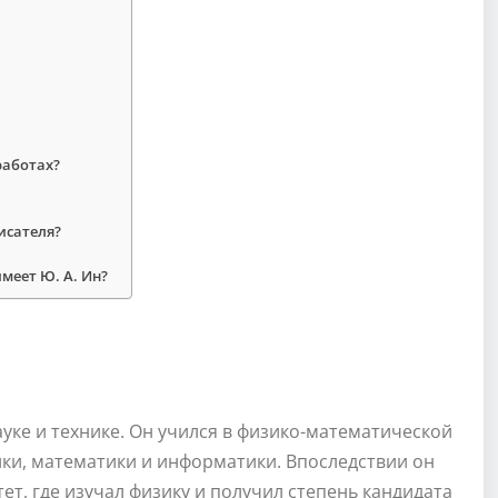
работах?
исателя?
меет Ю. А. Ин?
ауке и технике. Он учился в физико-математической
ики, математики и информатики. Впоследствии он
т, где изучал физику и получил степень кандидата