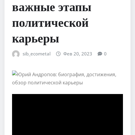
важные этапы
политической
карьеры
sib_ecometal
Фев 20, 2023
0