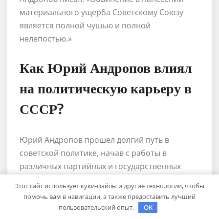
материального ущерба Советскому Союзу
является полной чушью и полной
нелепостью.»
Как Юрий Андропов влиял
на политическую карьеру в
СССР?
Юрий Андропов прошел долгий путь в
советской политике, начав с работы в
различных партийных и государственных
организациях. Он смог зарекомендовать себя
Этот сайт использует куки-файлы и другие технологии, чтобы
как талантливый организатор и аналитик, что
помочь вам в навигации, а также предоставить лучший
привело его к посту главы КГБ. В этой
пользовательский опыт.
OK
должности он активно преследовал