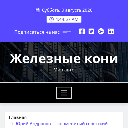
Перейти
Суббота, 8 августа 2026
к
содержимому
4:44:58 AM
Подписаться на нас
Железные кони
Мир авто
Главная
Юрий Андропов — знаменитый советский