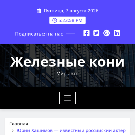
Перейти
Пятница, 7 августа 2026
к
содержимому
5:23:59 PM
Подписаться на нас
Железные кони
Мир авто
Главная
Юрий Хашимов — известный российский актер