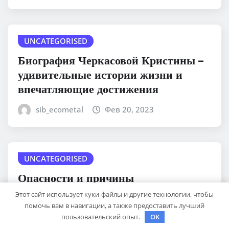
UNCATEGORISED
Биография Черкасовой Кристины –
удивительные истории жизни и
впечатляющие достижения
sib_ecometal
Фев 20, 2023
UNCATEGORISED
Опасности и причины
возникновения фурункулеза
Этот сайт использует куки-файлы и другие технологии, чтобы
помочь вам в навигации, а также предоставить лучший
sib_ecometal
Фев 20, 2023
пользовательский опыт.
OK