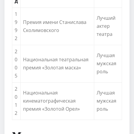
д
1
Лучший
9
Премия имени Станислава
актер
9
Сколимовского
театра
2
2
Лучшая
0
Национальная театральная
мужская
0
премия «Золотая маска»
роль
5
2
Национальная
Лучшая
0
кинематографическая
мужская
1
премия «Золотой Орел»
роль
2