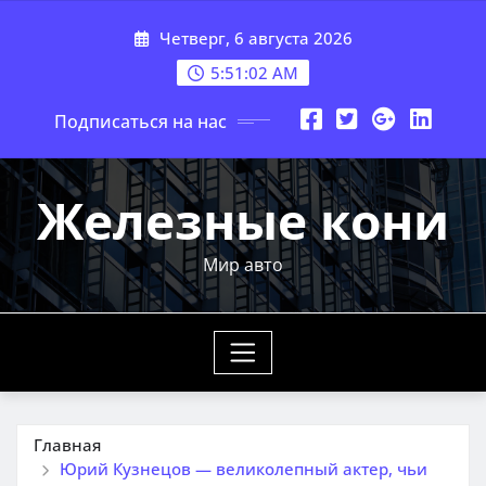
Перейти
Четверг, 6 августа 2026
к
содержимому
5:51:03 AM
Подписаться на нас
Железные кони
Мир авто
Главная
Юрий Кузнецов — великолепный актер, чьи