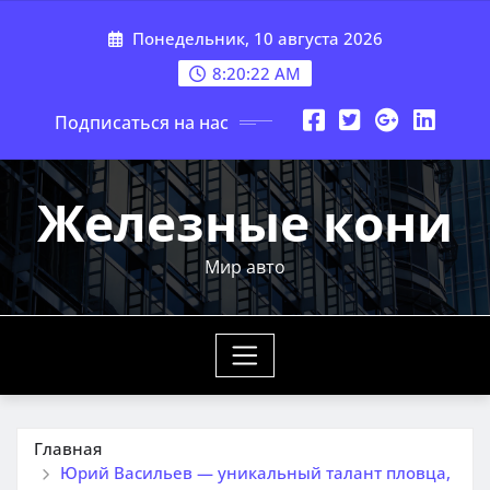
Перейти
Понедельник, 10 августа 2026
к
содержимому
8:20:23 AM
Подписаться на нас
Железные кони
Мир авто
Главная
Юрий Васильев — уникальный талант пловца,