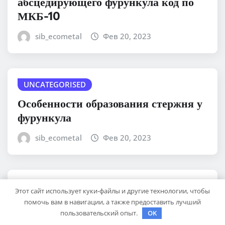
абсцедирующего фурункула код по
МКБ-10
sib_ecometal
Фев 20, 2023
UNCATEGORISED
Особенности образования стержня у
фурункула
sib_ecometal
Фев 20, 2023
UNCATEGORISED
Этот сайт использует куки-файлы и другие технологии, чтобы
Евгений Киселев — портрет
помочь вам в навигации, а также предоставить лучший
пользовательский опыт.
OK
успешного человека, его путь к славе