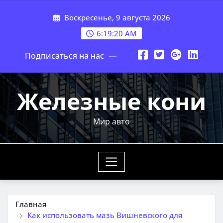
Перейти
Воскресенье, 9 августа 2026
к
содержимому
6:19:21 AM
Подписаться на нас
Железные кони
Мир авто
Главная
Как использовать мазь Вишневского для