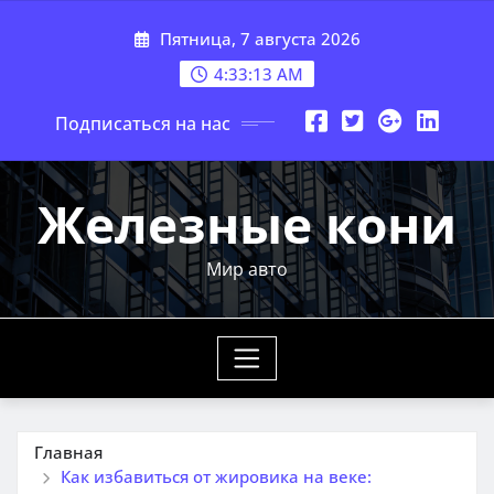
Перейти
Пятница, 7 августа 2026
к
содержимому
4:33:14 AM
Подписаться на нас
Железные кони
Мир авто
Главная
Как избавиться от жировика на веке: