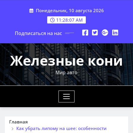
Перейти
Понедельник, 10 августа 2026
к
содержимому
11:28:08 AM
Подписаться на нас
Железные кони
Мир авто
Главная
Как убрать липому на шее: особенности