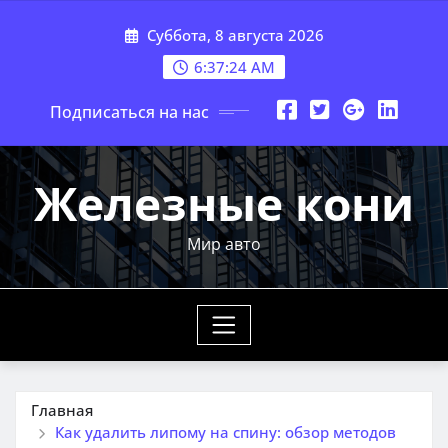
Перейти
Суббота, 8 августа 2026
к
содержимому
6:37:25 AM
Подписаться на нас
Железные кони
Мир авто
Главная
Как удалить липому на спину: обзор методов