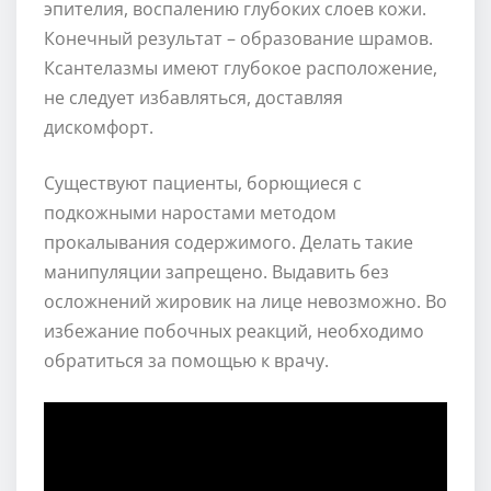
эпителия, воспалению глубоких слоев кожи.
Конечный результат – образование шрамов.
Ксантелазмы имеют глубокое расположение,
не следует избавляться, доставляя
дискомфорт.
Существуют пациенты, борющиеся с
подкожными наростами методом
прокалывания содержимого. Делать такие
манипуляции запрещено. Выдавить без
осложнений жировик на лице невозможно. Во
избежание побочных реакций, необходимо
обратиться за помощью к врачу.