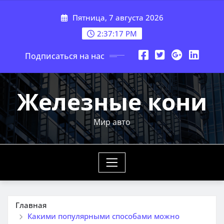
Перейти
Пятница, 7 августа 2026
к
содержимому
2:37:18 PM
Подписаться на нас
Железные кони
Мир авто
Главная
Какими популярными способами можно