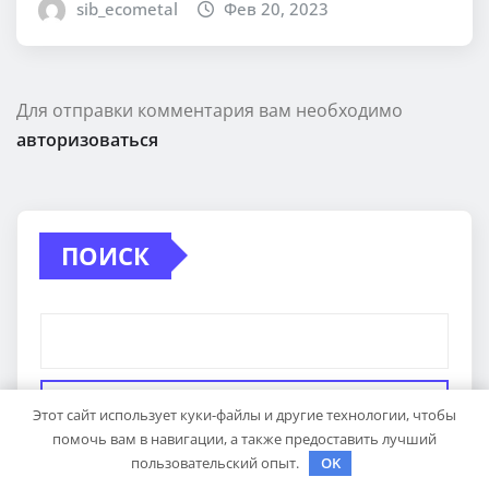
sib_ecometal
Фев 20, 2023
Для отправки комментария вам необходимо
авторизоваться
ПОИСК
Поиск
Этот сайт использует куки-файлы и другие технологии, чтобы
помочь вам в навигации, а также предоставить лучший
пользовательский опыт.
OK