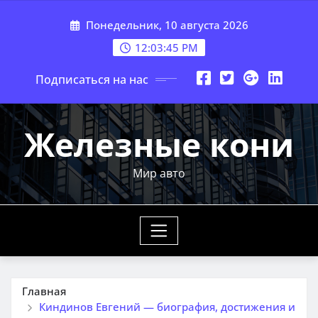
Перейти
Понедельник, 10 августа 2026
к
содержимому
12:03:46 PM
Подписаться на нас
Железные кони
Мир авто
Главная
Киндинов Евгений — биография, достижения и