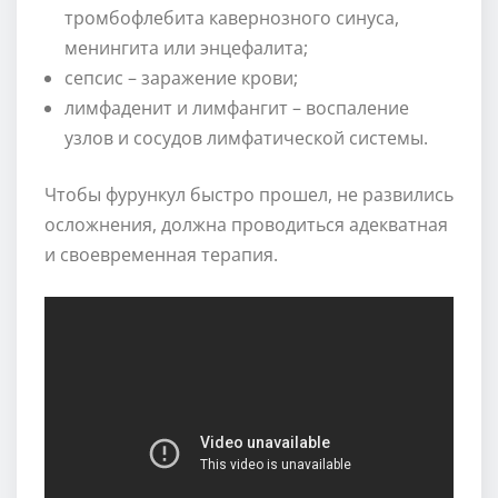
тромбофлебита кавернозного синуса,
менингита или энцефалита;
сепсис – заражение крови;
лимфаденит и лимфангит – воспаление
узлов и сосудов лимфатической системы.
Чтобы фурункул быстро прошел, не развились
осложнения, должна проводиться адекватная
и своевременная терапия.