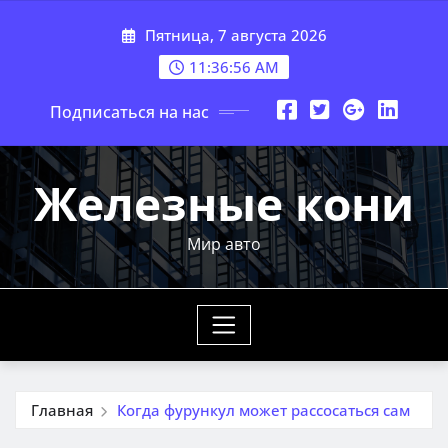
Перейти
Пятница, 7 августа 2026
к
содержимому
11:36:58 AM
Подписаться на нас
Железные кони
Мир авто
Главная
Когда фурункул может рассосаться сам