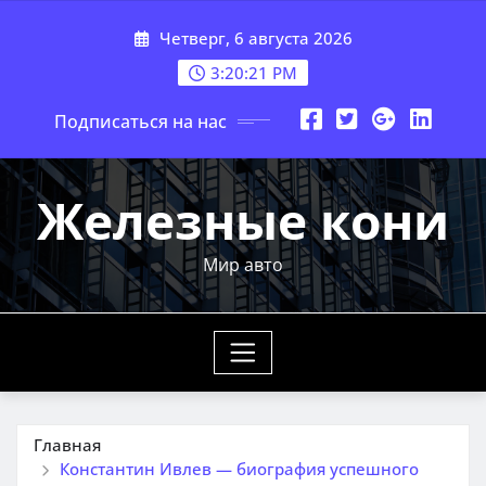
Перейти
Четверг, 6 августа 2026
к
содержимому
3:20:22 PM
Подписаться на нас
Железные кони
Мир авто
Главная
Константин Ивлев — биография успешного