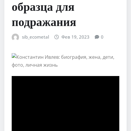
образца для
подражания
sib_ecometal
Фев 19, 2023
0