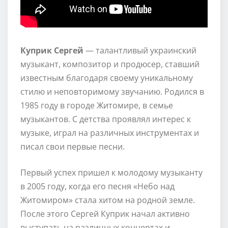
Куприк Сергей
— талантливый украинский
музыкант, композитор и продюсер, ставший
известным благодаря своему уникальному
стилю и неповторимому звучанию. Родился в
1985 году в городе Житомире, в семье
музыкантов. С детства проявлял интерес к
музыке, играл на различных инструментах и
писал свои первые песни.
Первый успех пришел к молодому музыканту
в 2005 году, когда его песня «Небо над
Житомиром» стала хитом на родной земле.
После этого Сергей Куприк начал активно
выступать на различных концертах и