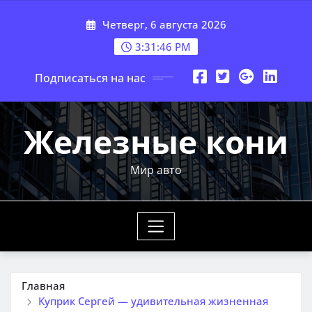
Перейти
Четверг, 6 августа 2026
к
содержимому
3:31:47 PM
Подписаться на нас
Железные кони
Мир авто
Главная
Куприк Сергей — удивительная жизненная