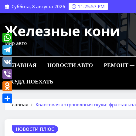
Перейти
Суббота, 8 августа 2026
11:25:58 PM
к
содержимому
Железные кони
Мир авто
WhatsApp
Telegram
ГЛАВНАЯ
НОВОСТИ АВТО
РЕМОНТ —
VK
КУДА ПОЕХАТЬ
Viber
Odnoklassniki
Главная
Квантовая антропология скуки: фрактальна
Отправить
НОВОСТИ ПЛЮС