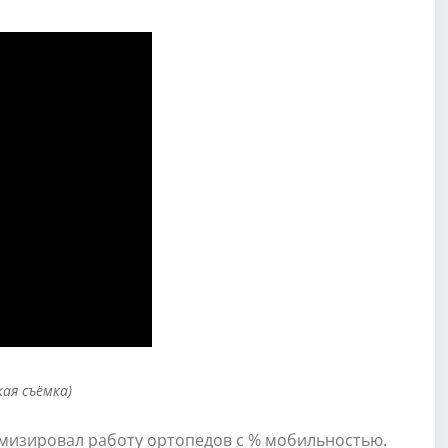
кая съёмка)
имизировал работу ортопедов с % мобильностью.