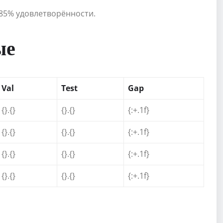
 85% удовлетворённости.
ые
Val
Test
Gap
{}.{}
{}.{}
{:+.1f}
{}.{}
{}.{}
{:+.1f}
{}.{}
{}.{}
{:+.1f}
{}.{}
{}.{}
{:+.1f}