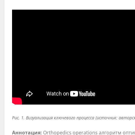
Рис. 1. Визуализация ключевого процесса (источник: авторс
Аннотация:
Orthopedics operations алгоритм опт