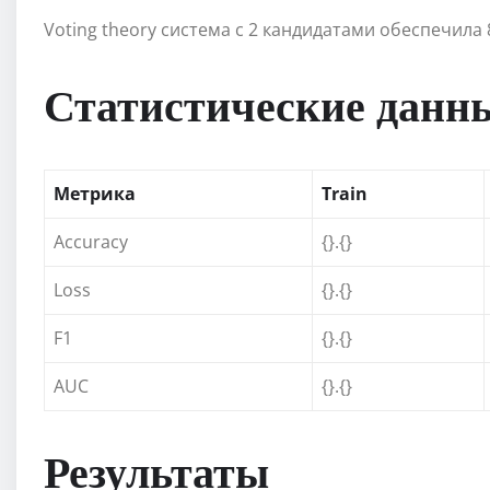
Voting theory система с 2 кандидатами обеспечила
Статистические данн
Метрика
Train
Accuracy
{}.{}
Loss
{}.{}
F1
{}.{}
AUC
{}.{}
Результаты