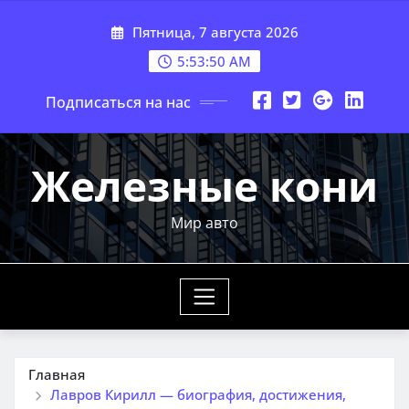
Перейти
Пятница, 7 августа 2026
к
содержимому
5:53:51 AM
Подписаться на нас
Железные кони
Мир авто
Главная
Лавров Кирилл — биография, достижения,