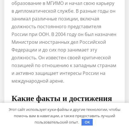
образование в МГИМО и начал свою карьеру
в дипломатической службе. В разные годы он
занимал различные позиции, включая
должность постоянного представителя
России при ООН. В 2004 году он был назначен
Министром иностранных дел Российской
Федерации и до сих пор занимает эту
должность. Он известен своей критической
позицией по отношению к западным странам
и активно защищает интересы России на
международной арене.
Какие факты и достижения
Лаврова Кирилла выделить
Этот сайт использует куки-файлы и другие технологии, чтобы
помочь вам в навигации, а также предоставить лучший
в его биографии?
пользовательский опыт.
OK