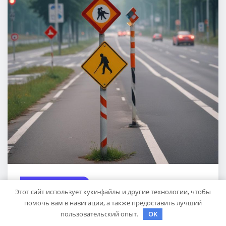
КУДА ПОЕХАТЬ
Этот сайт использует куки-файлы и другие технологии, чтобы
Опоры для дорожных знаков: виды
помочь вам в навигации, а также предоставить лучший
столбов и стоек, материалы и
пользовательский опыт.
OK