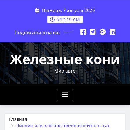
Перейти
Пятница, 7 августа 2026
к
содержимому
6:57:20 AM
Подписаться на нас
Железные кони
Мир авто
Главная
Липома или злокачественная опухоль: как