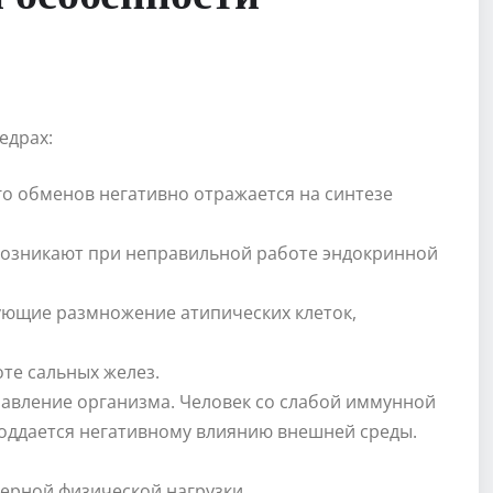
едрах:
о обменов негативно отражается на синтезе
возникают при неправильной работе эндокринной
рующие размножение атипических клеток,
оте сальных желез.
равление организма. Человек со слабой иммунной
оддается негативному влиянию внешней среды.
ерной физической нагрузки.