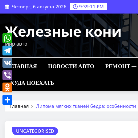
Перейти
Четверг, 6 августа 2026
9:39:12 PM
к
содержимому
Железные кони
Мир авто
WhatsApp
Telegram
ГЛАВНАЯ
НОВОСТИ АВТО
РЕМОНТ —
VK
КУДА ПОЕХАТЬ
Viber
Odnoklassniki
Главная
Липома мягких тканей бедра: особенности
Отправить
UNCATEGORISED