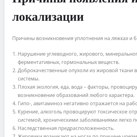
локализации
Причины возникновения уплотнения на ляжках и б
Нарушение углеводного, жирового, минеральног
ферментативных, гормональных веществ.
Доброкачественные опухоли из жировой ткани 
системы.
Плохая экология, еда, вода – факторы, провоци
возникновение образований любого характера.
Гипо-, авитаминоз негативно отражается на раб
Курение, алкоголь провоцируют токсическое от
системой, хроническими заболеваниями легко п
Наследственная предрасположенность.
Жировики возникают на ногах по причине чрезм