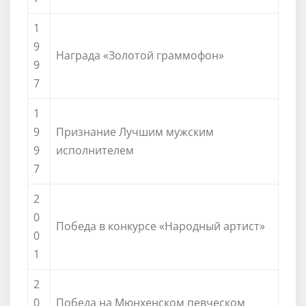
1
9
Награда «Золотой граммофон»
9
7
1
9
Признание Лучшим мужским
9
исполнителем
7
2
0
Победа в конкурсе «Народный артист»
0
1
2
0
Победа на Мюнхенском певческом