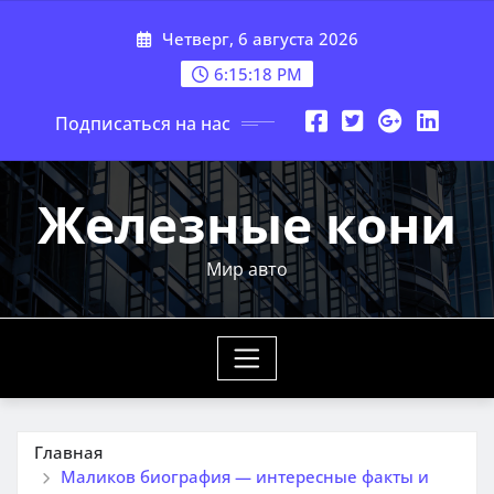
Перейти
Четверг, 6 августа 2026
к
содержимому
6:15:18 PM
Подписаться на нас
Железные кони
Мир авто
Главная
Маликов биография — интересные факты и