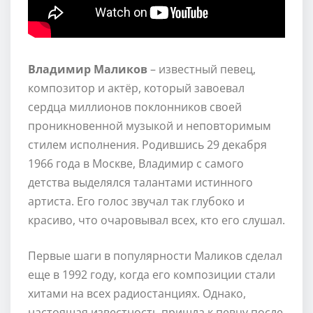
Владимир Маликов
– известный певец,
композитор и актёр, который завоевал
сердца миллионов поклонников своей
проникновенной музыкой и неповторимым
стилем исполнения. Родившись 29 декабря
1966 года в Москве, Владимир с самого
детства выделялся талантами истинного
артиста. Его голос звучал так глубоко и
красиво, что очаровывал всех, кто его слушал.
Первые шаги в популярности Маликов сделал
еще в 1992 году, когда его композиции стали
хитами на всех радиостанциях. Однако,
настоящая известность пришла к певцу после