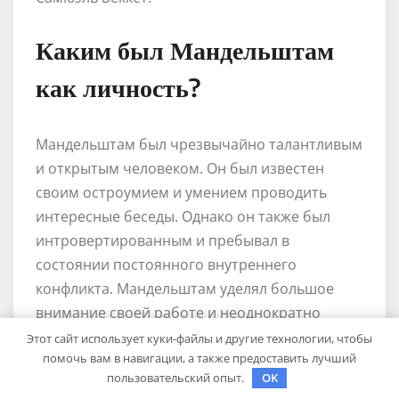
Каким был Мандельштам
как личность?
Мандельштам был чрезвычайно талантливым
и открытым человеком. Он был известен
своим остроумием и умением проводить
интересные беседы. Однако он также был
интровертированным и пребывал в
состоянии постоянного внутреннего
конфликта. Мандельштам уделял большое
внимание своей работе и неоднократно
переписывал свои стихи, стремясь к
Этот сайт использует куки-файлы и другие технологии, чтобы
помочь вам в навигации, а также предоставить лучший
совершенству.
пользовательский опыт.
OK