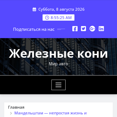
Перейти
Суббота, 8 августа 2026
к
содержимому
8:55:26 AM
Подписаться на нас
Железные кони
Мир авто
Главная
Мандельштам — непростая жизнь и