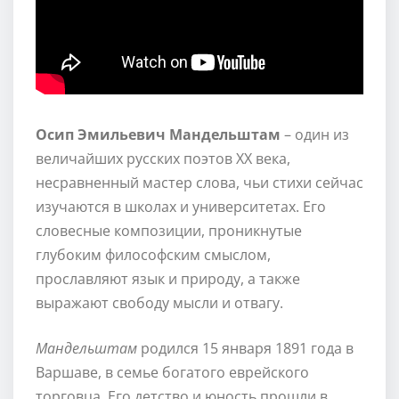
Осип Эмильевич Мандельштам
– один из
величайших русских поэтов XX века,
несравненный мастер слова, чьи стихи сейчас
изучаются в школах и университетах. Его
словесные композиции, проникнутые
глубоким философским смыслом,
прославляют язык и природу, а также
выражают свободу мысли и отвагу.
Мандельштам
родился 15 января 1891 года в
Варшаве, в семье богатого еврейского
торговца. Его детство и юность прошли в