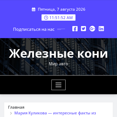
Перейти
Пятница, 7 августа 2026
к
содержимому
11:51:53 AM
Подписаться на нас
Железные кони
Мир авто
Главная
Мария Куликова — интересные факты из