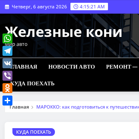
Перейти
Четверг, 6 августа 2026
4:15:22 AM
к
содержимому
Железные кони
Мир авто
WhatsApp
Telegram
ГЛАВНАЯ
НОВОСТИ АВТО
РЕМОНТ —
VK
КУДА ПОЕХАТЬ
Viber
Odnoklassniki
Главная
МАРОККО: как подготовиться к путешестви
Отправить
КУДА ПОЕХАТЬ