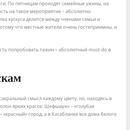
оги. По пятницам проходят семейные ужины, на
асть на такое мероприятие – абсолютно
ка кускуса делится между членами семьи и
 потому что местные жители очень гостеприимны, и
сть попробовать тажин – абсолютный must-do в
скам
сакральный смысл каждому цвету, но, находясь в
полон ярких красок: Шефшауэн – «голубая
 «красный» город, а в Касабланке все дома белого