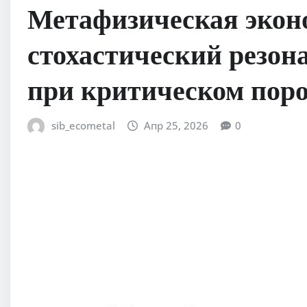
Метафизическая экон
стохастический резон
при критическом поро
sib_ecometal
Апр 25, 2026
0