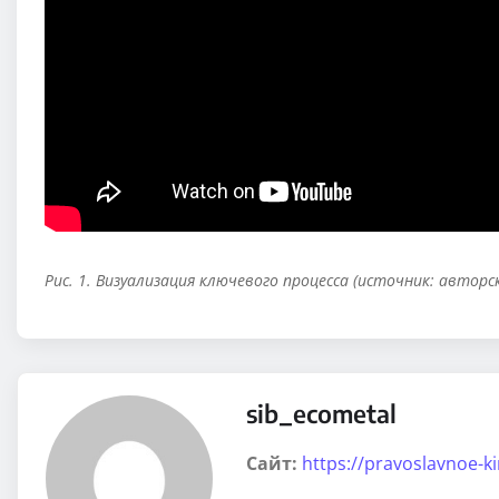
Рис. 1. Визуализация ключевого процесса (источник: авторс
sib_ecometal
Сайт:
https://pravoslavnoe-k