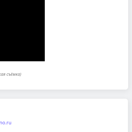
кая съёмка)
ino.ru