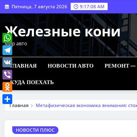
Перейти
Пятница, 7 августа 2026
9:17:09 AM
к
содержимому
Железные кони
Мир авто
WhatsApp
Telegram
ГЛАВНАЯ
НОВОСТИ АВТО
РЕМОНТ —
VK
КУДА ПОЕХАТЬ
Viber
Odnoklassniki
Главная
Метафизическая экономика внимания: стох
Отправить
НОВОСТИ ПЛЮС