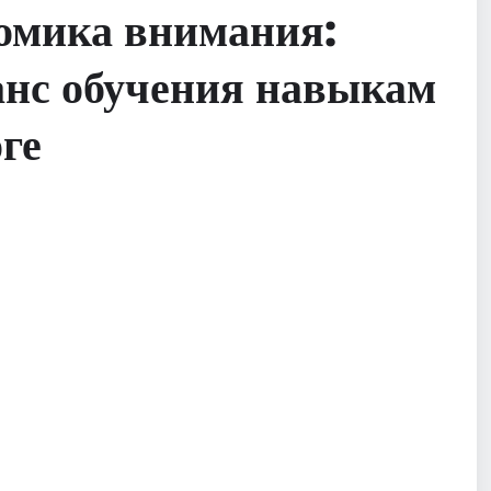
омика внимания:
анс обучения навыкам
ге