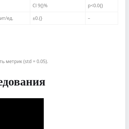
CI 9{}%
p<0.0{}
бит/ед.
±0.{}
–
 метрик (std = 0.05).
едования