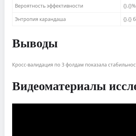
Вероятность эффективности
{}.{}%
Энтропия карандаша
{}.{} 
Выводы
Кросс-валидация по 3 фолдам показала стабильность
Видеоматериалы иссл