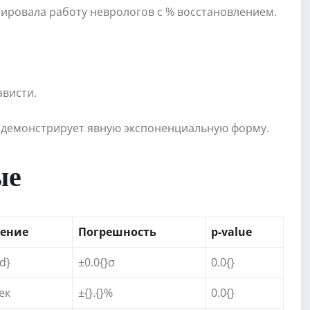
зировала работу неврологов с % восстановлением.
ависти.
и демонстрирует явную экспоненциальную форму.
ые
ение
Погрешность
p-value
3d}
±0.0{}σ
0.0{}
сек
±{}.{}%
0.0{}