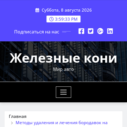
Перейти
Суббота, 8 августа 2026
к
содержимому
3:59:34 PM
Подписаться на нас
Железные кони
Мир авто
Главная
Методы удаления и лечения бородавок на