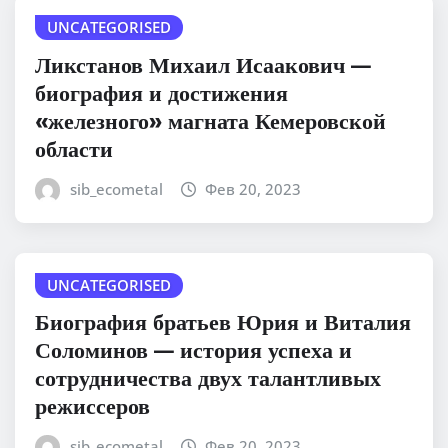
UNCATEGORISED
Ликстанов Михаил Исаакович —
биография и достижения
«железного» магната Кемеровской
области
sib_ecometal
Фев 20, 2023
UNCATEGORISED
Биография братьев Юрия и Виталия
Соломинов — история успеха и
сотрудничества двух талантливых
режиссеров
sib_ecometal
Фев 20, 2023