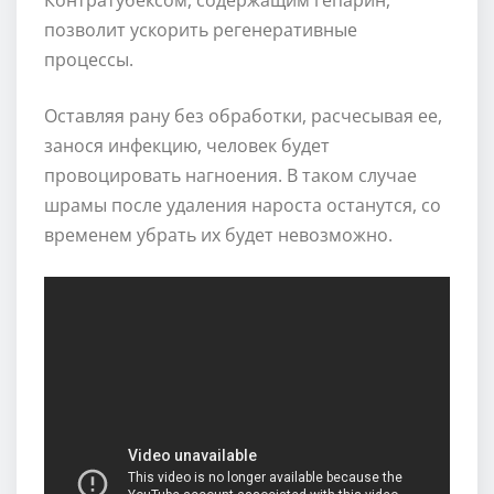
позволит ускорить регенеративные
процессы.
Оставляя рану без обработки, расчесывая ее,
занося инфекцию, человек будет
провоцировать нагноения. В таком случае
шрамы после удаления нароста останутся, со
временем убрать их будет невозможно.