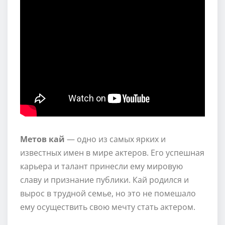
Метов кай
— одно из самых ярких и
известных имен в мире актеров. Его успешная
карьера и талант принесли ему мировую
славу и признание публики. Кай родился и
вырос в трудной семье, но это не помешало
ему осуществить свою мечту стать актером.