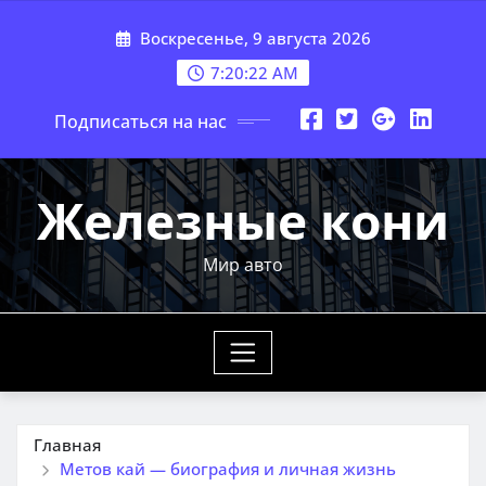
Перейти
Воскресенье, 9 августа 2026
к
содержимому
7:20:23 AM
Подписаться на нас
Железные кони
Мир авто
Главная
Метов кай — биография и личная жизнь