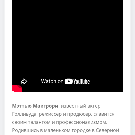
Мэттью Макгрори
, известный актер
Голливуда, режиссер и продюсер, славится
своим талантом и профессионализмом.
Родившись в маленьком городке в Северной