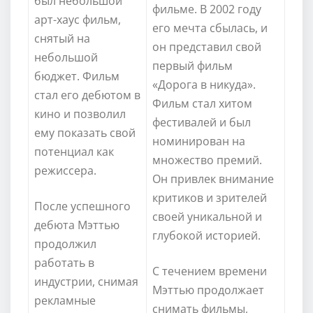
был небольшой
фильме. В 2002 году
арт-хаус фильм,
его мечта сбылась, и
снятый на
он представил свой
небольшой
первый фильм
бюджет. Фильм
«Дорога в никуда».
стал его дебютом в
Фильм стал хитом
кино и позволил
фестивалей и был
ему показать свой
номинирован на
потенциал как
множество премий.
режиссера.
Он привлек внимание
критиков и зрителей
После успешного
своей уникальной и
дебюта Мэттью
глубокой историей.
продолжил
работать в
С течением времени
индустрии, снимая
Мэттью продолжает
рекламные
снимать фильмы,