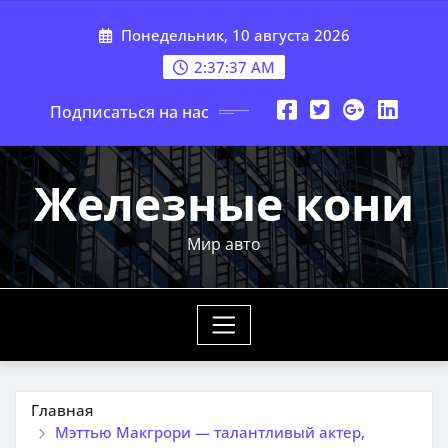
Перейти
Понедельник, 10 августа 2026
к
содержимому
2:37:38 AM
Подписаться на нас
Железные кони
Мир авто
Главная
Мэттью Макгрори — талантливый актер,