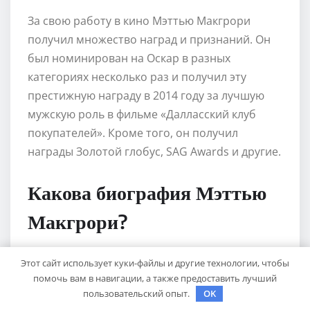
За свою работу в кино Мэттью Макгрори
получил множество наград и признаний. Он
был номинирован на Оскар в разных
категориях несколько раз и получил эту
престижную награду в 2014 году за лучшую
мужскую роль в фильме «Далласский клуб
покупателей». Кроме того, он получил
награды Золотой глобус, SAG Awards и другие.
Какова биография Мэттью
Макгрори?
Этот сайт использует куки-файлы и другие технологии, чтобы
Мэттью Макгрори родился 4 ноября 1969 года
помочь вам в навигации, а также предоставить лучший
в Техасе, США. Он начал свою карьеру в
пользовательский опыт.
OK
киноиндустрии в конце 1980-х годов и стал