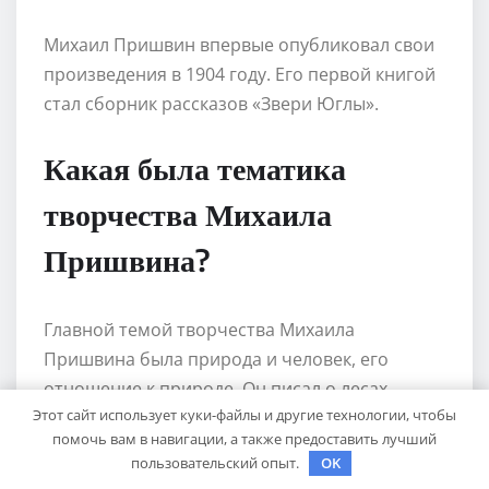
Михаил Пришвин впервые опубликовал свои
произведения в 1904 году. Его первой книгой
стал сборник рассказов «Звери Юглы».
Какая была тематика
творчества Михаила
Пришвина?
Главной темой творчества Михаила
Пришвина была природа и человек, его
отношение к природе. Он писал о лесах,
Этот сайт использует куки-файлы и другие технологии, чтобы
озерах, животных, охоте и рыбалке. В его
помочь вам в навигации, а также предоставить лучший
произведениях также прослеживаются
пользовательский опыт.
OK
философские и символические элементы.