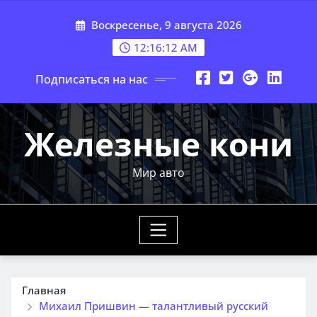
Перейти
Воскресенье, 9 августа 2026
к
содержимому
12:16:13 AM
Подписаться на нас
Железные кони
Мир авто
Главная
Михаил Пришвин — талантливый русский