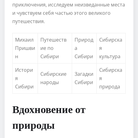
приключения, исследуем неизведанные места
и чувствуем себя частью этого великого
путешествия.
Михаил
Путешеств
Природ
Сибирска
Пришви
ие по
а
я
н
Сибири
Сибири
культура
Истори
Сибирска
Сибирские
Загадки
я
я
народы
Сибири
Сибири
природа
Вдохновение от
природы