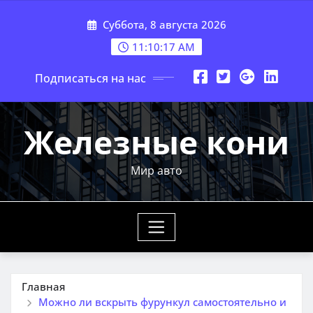
Перейти
Суббота, 8 августа 2026
к
содержимому
11:10:18 AM
Подписаться на нас
Железные кони
Мир авто
Главная
Можно ли вскрыть фурункул самостоятельно и