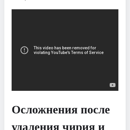
Осложнения после
удаления чирия и