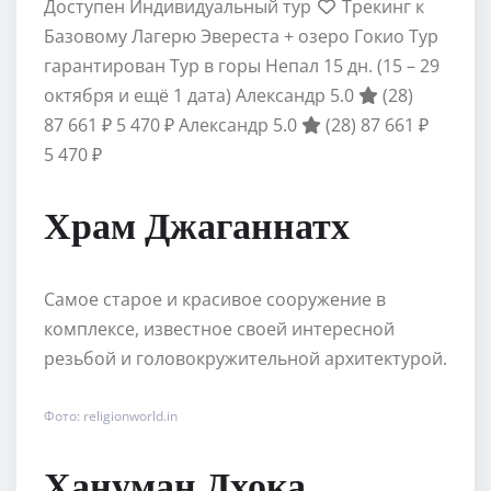
Доступен Индивидуальный тур
Трекинг к
Базовому Лагерю Эвереста + озеро Гокио Тур
гарантирован Тур в горы Непал
15 дн.
(15 – 29
октября и ещё 1 дата)
Александр 5.0
(28)
87 661 ₽
5 470 ₽
Александр 5.0
(28)
87 661 ₽
5 470 ₽
Храм Джаганнатх
Самое старое и красивое сооружение в
комплексе, известное своей интересной
резьбой и головокружительной архитектурой.
Фото: religionworld.in
Хануман Дхока