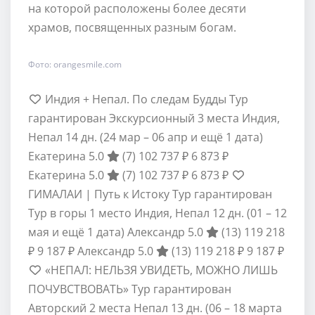
на которой расположены более десяти
храмов, посвященных разным богам.
Фото: orangesmile.com
Индия + Непал. По следам Будды Тур
гарантирован Экскурсионный 3 места Индия,
Непал
14 дн.
(24 мар – 06 апр и ещё 1 дата)
Екатерина 5.0
(7)
102 737 ₽
6 873 ₽
Екатерина 5.0
(7)
102 737 ₽
6 873 ₽
ГИМАЛАИ | Путь к Истоку Тур гарантирован
Тур в горы 1 место Индия, Непал
12 дн.
(01 – 12
мая и ещё 1 дата)
Александр 5.0
(13)
119 218
₽
9 187 ₽
Александр 5.0
(13)
119 218 ₽
9 187 ₽
«НЕПАЛ: НЕЛЬЗЯ УВИДЕТЬ, МОЖНО ЛИШЬ
ПОЧУВСТВОВАТЬ» Тур гарантирован
Авторский 2 места Непал
13 дн.
(06 – 18 марта