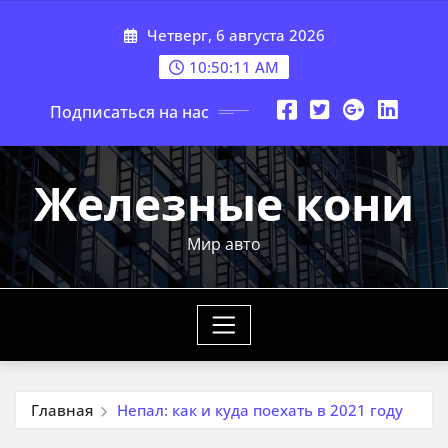
Перейти
Четверг, 6 августа 2026
к
содержимому
10:50:13 AM
Подписаться на нас
Железные кони
Мир авто
Главная
Непал: как и куда поехать в 2021 году