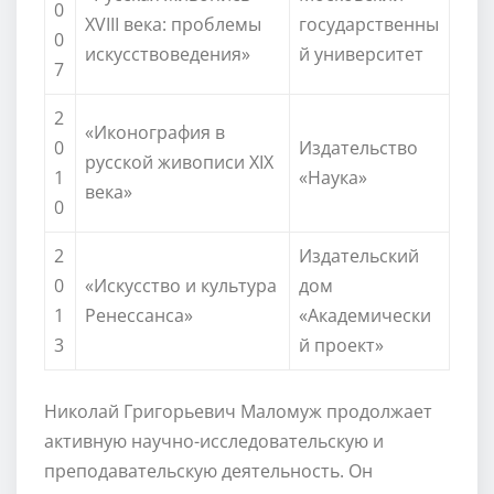
0
XVIII века: проблемы
государственны
0
искусствоведения»
й университет
7
2
«Иконография в
0
Издательство
русской живописи XIX
1
«Наука»
века»
0
2
Издательский
0
«Искусство и культура
дом
1
Ренессанса»
«Академически
3
й проект»
Николай Григорьевич Маломуж продолжает
активную научно-исследовательскую и
преподавательскую деятельность. Он