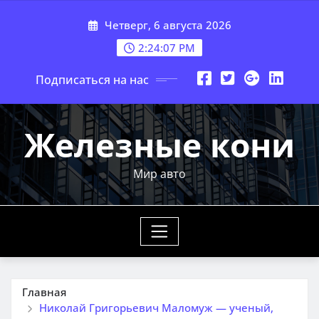
Перейти
Четверг, 6 августа 2026
к
содержимому
2:24:08 PM
Подписаться на нас
Железные кони
Мир авто
Главная
Николай Григорьевич Маломуж — ученый,