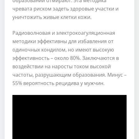
образований отмирают. Эта методика
чревата риском задеть здоровые участки и
уничтожить живые клетки кожи.
Радиоволновая и электрокоагуляционная
методики эффективны для избавления от
одиночных кондилом, но имеют высокую
эффективность – около 80%. Заключаются в
воздействии на наросты током высокой
частоты, разрушающим образования. Минус –
55% вероятность рецидива у мужчин.