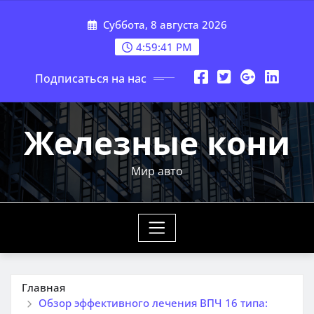
Перейти
Суббота, 8 августа 2026
к
содержимому
4:59:42 PM
Подписаться на нас
Железные кони
Мир авто
Главная
Обзор эффективного лечения ВПЧ 16 типа: