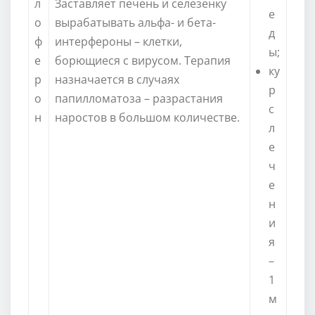
л
Заставляет печень и селезенку
е
о
вырабатывать альфа- и бета-
д
ф
интерфероны – клетки,
ы;
е
борющиеся с вирусом. Терапия
ку
р
назначается в случаях
р
о
папилломатоза – разрастания
с
н
наростов в большом количестве.
л
е
ч
е
н
и
я
–
1
м