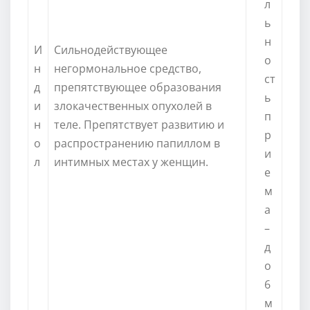
л
ь
н
И
Сильнодействующее
о
н
негормональное средство,
ст
д
препятствующее образования
ь
и
злокачественных опухолей в
п
н
теле. Препятствует развитию и
р
о
распространению папиллом в
и
л
интимных местах у женщин.
е
м
а
–
д
о
6
м