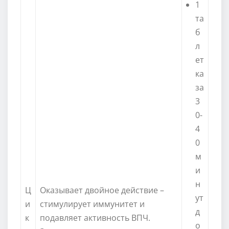
1
та
б
л
ет
ка
за
3
0-
4
0
м
и
н
Ц
Оказывает двойное действие –
ут
и
стимулирует иммунитет и
д
к
подавляет активность ВПЧ.
о