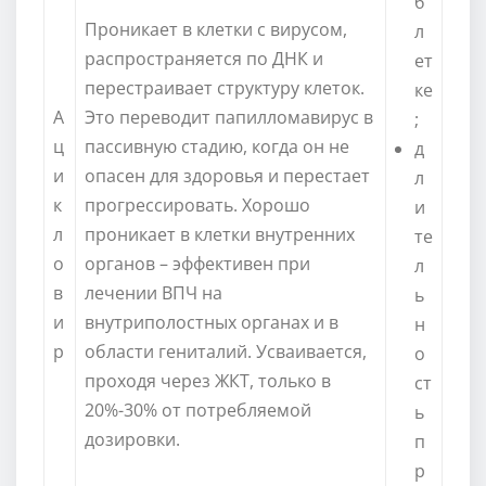
б
Проникает в клетки с вирусом,
л
распространяется по ДНК и
ет
перестраивает структуру клеток.
ке
А
Это переводит папилломавирус в
;
ц
пассивную стадию, когда он не
д
и
опасен для здоровья и перестает
л
к
прогрессировать. Хорошо
и
л
проникает в клетки внутренних
те
о
органов – эффективен при
л
в
лечении ВПЧ на
ь
и
внутриполостных органах и в
н
р
области гениталий. Усваивается,
о
проходя через ЖКТ, только в
ст
20%-30% от потребляемой
ь
дозировки.
п
р