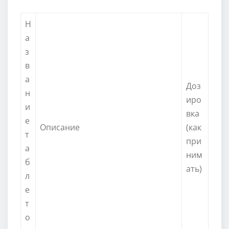
Н
а
з
в
а
Доз
н
иро
и
вка
е
Описание
(как
т
при
а
ним
б
ать)
л
е
т
о