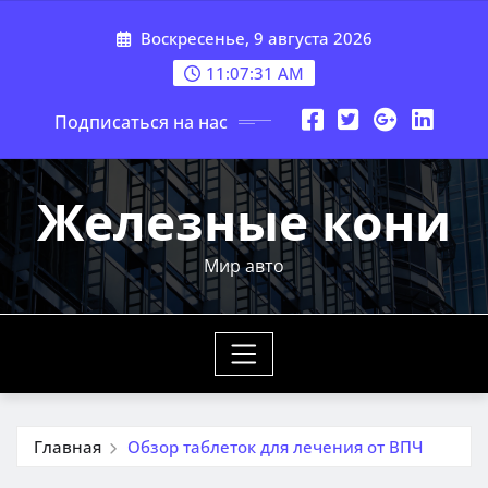
Перейти
Воскресенье, 9 августа 2026
к
содержимому
11:07:32 AM
Подписаться на нас
Железные кони
Мир авто
Главная
Обзор таблеток для лечения от ВПЧ