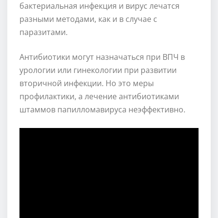
бактериальная инфекция и вирус лечатся
разными методами, как и в случае с
паразитами.
Антибиотики могут назначаться при ВПЧ в
урологии или гинекологии при развитии
вторичной инфекции. Но это меры
профилактики, а лечение антибиотиками
штаммов папилломавируса неэффективно.