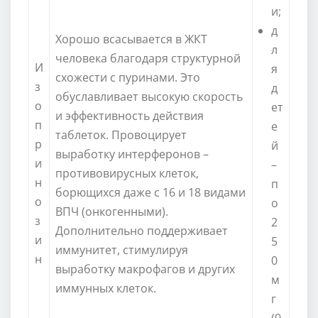
и;
д
Хорошо всасывается в ЖКТ
л
человека благодаря структурной
И
я
схожести с пуринами. Это
з
д
обуславливает высокую скорость
о
ет
и эффективность действия
п
е
таблеток. Провоцирует
р
й
выработку интерферонов –
и
–
противовирусных клеток,
н
п
борющихся даже с 16 и 18 видами
о
о
ВПЧ (онкогенными).
з
2
Дополнительно поддерживает
и
5
иммунитет, стимулируя
н
0
выработку макрофагов и других
м
иммунных клеток.
г
(0