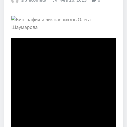
sib_ecometal
Фев 20, 2023
0