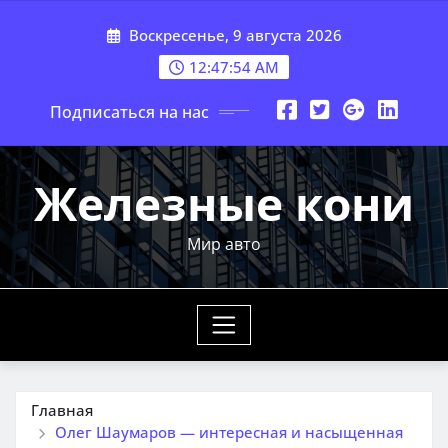
Перейти
Воскресенье, 9 августа 2026
к
содержимому
12:47:55 AM
Подписаться на нас
Железные кони
Мир авто
Главная
Олег Шаумаров — интересная и насыщенная