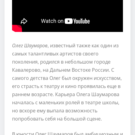
Олег Шаумаров
, известный также как один из
самых талантливых артистов своего
поколения, родился в небольшом городе
Кавалерово, на Дальнем Востоке России. С
самого детства Олег был окружен искусством,
его страсть к театру и кино проявилась еще в
раннем возрасте. Карьера Олега Шаумарова
началась с маленьких ролей в театре школы,
но вскоре ему выпала возможность
попробовать себя на большой сцене.
В юности Олег Шаумаров был амбициозным и