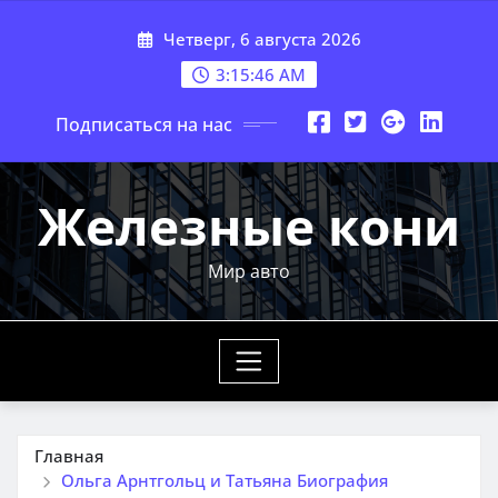
Перейти
Четверг, 6 августа 2026
к
содержимому
3:15:47 AM
Подписаться на нас
Железные кони
Мир авто
Главная
Ольга Арнтгольц и Татьяна Биография