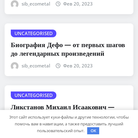
sib_ecometal
Фев 20, 2023
UNCATEGORISED
Биография Дефо — от первых шагов
до легендарных произведений
sib_ecometal
Фев 20, 2023
UNCATEGORISED
Ликстанов Михаил Исаакович —
биография и достижения
Этот сайт использует куки-файлы и другие технологии, чтобы
«железного» магната Кемеровской
помочь вам в навигации, а также предоставить лучший
пользовательский опыт.
OK
области