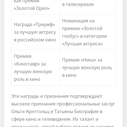
кая премия
в телесериале
«Золотой Орел»
Номинация на
Награда «Триумф»
премию «Золотой
за лучшую актрису
глобус» в категории
в российском кино
«Лучшая актриса»
Премия
Премия «Ника» за
«Кинотавр» за
лучшую женскую роль
лучшую женскую
в кино
роль в кино
Эти награды и признания подтверждают
высокое признание профессиональных заслуг
Ольги Арнтгольц и Татьяны Биография в
сфере кино и телевидения. Их талант и
преданность своей работе делают их одними