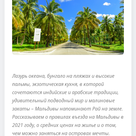
Лазурь океана, бунгало на пляжах и высокие
пальмы, экзотическая кухня, в которой
сочетаются индийские и арабские традиции,
удивительный подводный мир и малиновые
закаты – Мальдивы напоминают Рай на земле.
Рассказываем о правилах въезда на Мальдивы в
2021 году, о средних ценах на жилье и о том,
чем можно заняться на островах мечты.