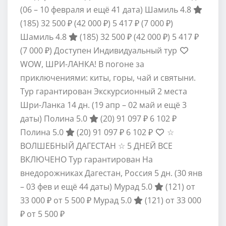
(06 – 10 февраля и ещё 41 дата)
Шамиль 4.8
(185)
32 500 ₽
(42 000 ₽)
5 417 ₽
(7 000 ₽)
Шамиль 4.8
(185)
32 500 ₽
(42 000 ₽)
5 417 ₽
(7 000 ₽)
Доступен Индивидуальный тур
WOW, ШРИ-ЛАНКА! В погоне за
приключениями: киты, горы, чай и святыни.
Тур гарантирован Экскурсионный 2 места
Шри-Ланка
14 дн.
(19 апр – 02 май и ещё 3
даты)
Полина 5.0
(20)
91 097 ₽
6 102 ₽
Полина 5.0
(20)
91 097 ₽
6 102 ₽
☆
ВОЛШЕБНЫЙ ДАГЕСТАН ☆ 5 ДНЕЙ ВСЕ
ВКЛЮЧЕНО Тур гарантирован На
внедорожниках Дагестан, Россия
5 дн.
(30 янв
– 03 фев и ещё 44 даты)
Мурад 5.0
(121)
от
33 000 ₽
от 5 500 ₽
Мурад 5.0
(121)
от 33 000
₽
от 5 500 ₽