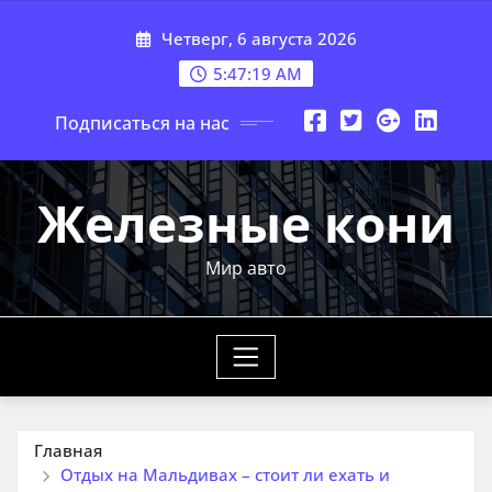
Перейти
Четверг, 6 августа 2026
к
содержимому
5:47:21 AM
Подписаться на нас
Железные кони
Мир авто
Главная
Отдых на Мальдивах – стоит ли ехать и