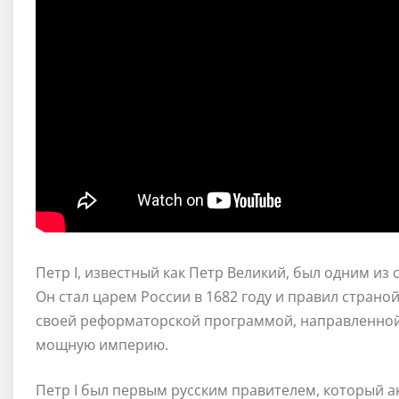
Петр I, известный как Петр Великий, был одним из
Он стал царем России в 1682 году и правил страной 
своей реформаторской программой, направленной
мощную империю.
Петр I был первым русским правителем, который а