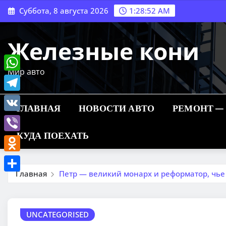
Перейти
Суббота, 8 августа 2026
1:28:53 AM
к
содержимому
Железные кони
Мир авто
WhatsApp
Telegram
ГЛАВНАЯ
НОВОСТИ АВТО
РЕМОНТ —
VK
КУДА ПОЕХАТЬ
Viber
Odnoklassniki
Главная
Петр — великий монарх и реформатор, чье
Отправить
UNCATEGORISED