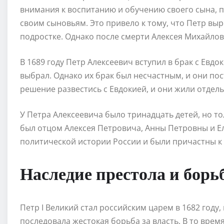
внимания к воспитанию и обучению своего сына, 
своим сыновьям. Это привело к тому, что Петр в
подростке. Однако после смерти Алексея Михайлови
В 1689 году Петр Алексеевич вступил в брак с Евд
выбрал. Однако их брак был несчастным, и они пос
решение развестись с Евдокией, и они жили отдельн
У Петра Алексеевича было тринадцать детей, но то
был отцом Алексея Петровича, Анны Петровны и Е
политической истории России и были причастны к 
Наследие престола и борьб
Петр I Великий стал российским царем в 1682 году
последовала жестокая борьба за власть. В то время