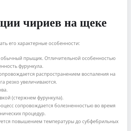
ции чириев на щеке
нать его характерные особенности:
 обычный прыщик. Отличительной особенностью
енность фурункула.
сопровождается распространением воспаления на
га резко увеличиваются.
ова.
вкой (стержнем фурункула).
роцесс сопровождается болезненностью во время
нических процедур.
зуется повышением температуры до субфебрильных