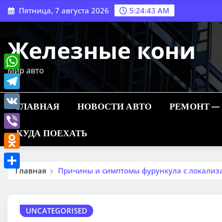
Перейти
Пятница, 7 августа 2026
5:24:44 AM
к
содержимому
Железные кони
Мир авто
WhatsApp
Telegram
ГЛАВНАЯ
НОВОСТИ АВТО
РЕМОНТ —
VK
КУДА ПОЕХАТЬ
Viber
Odnoklassniki
Главная
Причины и симптомы фурункула с локализ
Отправить
UNCATEGORISED