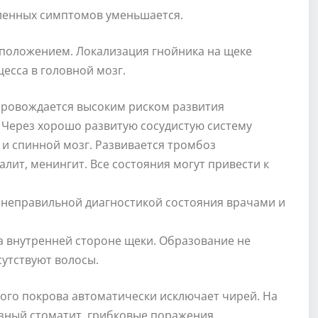
ленных симптомов уменьшается.
сположением. Локализация гнойника на щеке
есса в головной мозг.
провождается высоким риском развития
 Через хорошо развитую сосудистую систему
 и спинной мозг. Развивается тромбоз
алит, менингит. Все состояния могут привести к
 неправильной диагностикой состояния врачами и
а внутренней стороне щеки. Образование не
сутствуют волосы.
яного покрова автоматически исключает чирей. На
озный стоматит, грибковые поражения,