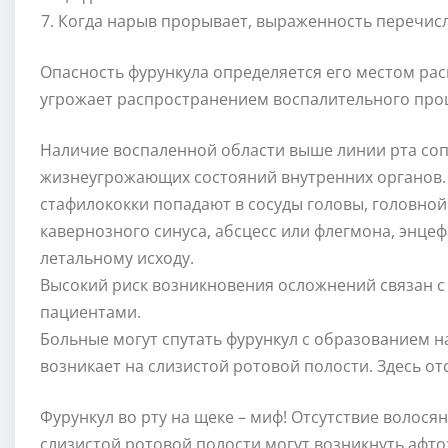
Когда нарыв прорывает, выраженность перечис
Опасность фурункула определяется его местом ра
угрожает распространением воспалительного проц
Наличие воспаленной области выше линии рта со
жизнеугрожающих состояний внутренних органов.
стафилококки попадают в сосуды головы, головной
кавернозного синуса, абсцесс или флегмона, энцеф
летальному исходу.
Высокий риск возникновения осложнений связан с
пациентами.
Больные могут спутать фурункул с образованием н
возникает на слизистой ротовой полости. Здесь от
Фурункул во рту на щеке – миф! Отсутствие волос
слизистой ротовой полости могут возникнуть афт