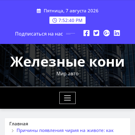
Перейти
Пятница, 7 августа 2026
к
содержимому
7:52:41 PM
Подписаться на нас
Железные кони
Мир авто
Главная
Причины появления чирия на животе: как