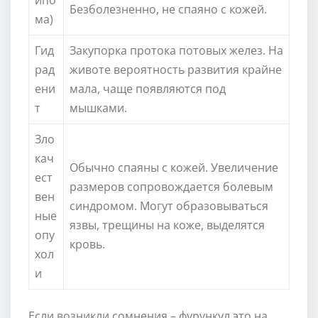
Безболезненно, не спаяно с кожей.
ма)
Гид
Закупорка протока потовых желез. На
рад
животе вероятность развития крайне
ени
мала, чаще появляются под
т
мышками.
Зло
кач
Обычно спаяны с кожей. Увеличение
ест
размеров сопровождается болевым
вен
синдромом. Могут образовываться
ные
язвы, трещины на коже, выделятся
опу
кровь.
хол
и
Если возникли сомнения – фурункул это на