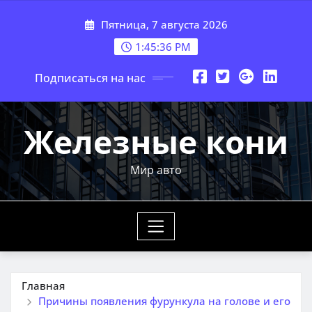
Перейти
Пятница, 7 августа 2026
к
содержимому
1:45:37 PM
Подписаться на нас
Железные кони
Мир авто
Главная
Причины появления фурункула на голове и его