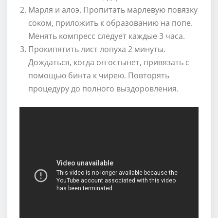
Марля и алоэ. Пропитать марлевую повязку
соком, приложить к образованию на попе.
Менять компресс следует каждые 3 часа.
Прокипятить лист лопуха 2 минуты.
Дождаться, когда он остынет, привязать с
помощью бинта к чирею. Повторять
процедуру до полного выздоровления.