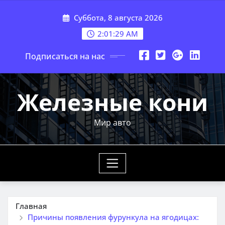
Перейти
Суббота, 8 августа 2026
к
содержимому
2:01:30 AM
Подписаться на нас
Железные кони
Мир авто
Главная
Причины появления фурункула на ягодицах: