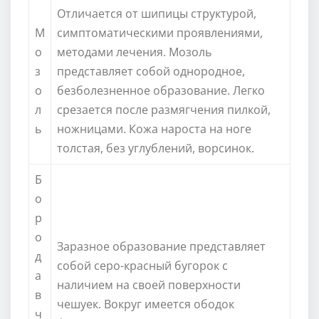
Отличается от шипицы структурой,
М
симптоматическими проявлениями,
о
методами лечения. Мозоль
з
представляет собой однородное,
о
безболезненное образование. Легко
л
срезается после размягчения пилкой,
ь
ножницами. Кожа нароста на ноге
толстая, без углублений, ворсинок.
Б
о
р
о
Заразное образование представляет
д
собой серо-красный бугорок с
а
наличием на своей поверхности
в
чешуек. Вокруг имеется ободок
ч