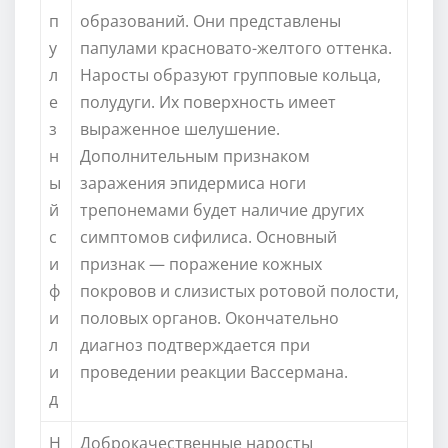
п
образований. Они представлены
у
папулами красновато-желтого оттенка.
л
Наросты образуют групповые кольца,
е
полудуги. Их поверхность имеет
з
выраженное шелушение.
н
Дополнительным признаком
ы
заражения эпидермиса ноги
й
трепонемами будет наличие других
с
симптомов сифилиса. Основный
и
признак — поражение кожных
ф
покровов и слизистых ротовой полости,
и
половых органов. Окончательно
л
диагноз подтверждается при
и
проведении реакции Вассермана.
д
Н
Доброкачественные наросты