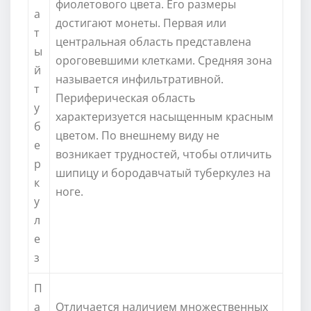
фиолетового цвета. Его размеры
а
достигают монеты. Первая или
т
центральная область представлена
ы
ороговевшими клетками. Средняя зона
й
называется инфильтративной.
т
Периферическая область
у
характеризуется насыщенным красным
б
цветом. По внешнему виду не
е
возникает трудностей, чтобы отличить
р
шипицу и бородавчатый туберкулез на
к
ноге.
у
л
е
з
П
а
Отличается наличием множественных