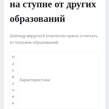
на ступне от других
образований
Шипицу вирусной этиологии нужно отличать
от похожих образований.
Н
а
з
в
Характеристика
а
н
и
е