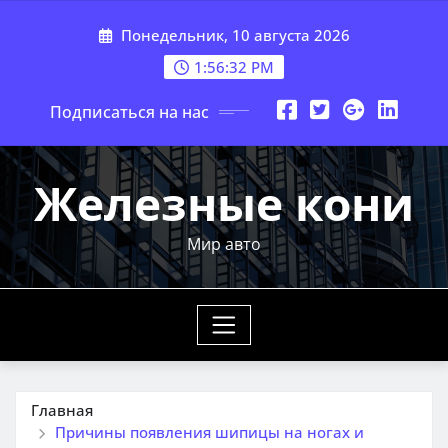
Перейти
Понедельник, 10 августа 2026
к
содержимому
1:56:33 PM
Подписаться на нас
Железные кони
Мир авто
Главная
Причины появления шипицы на ногах и