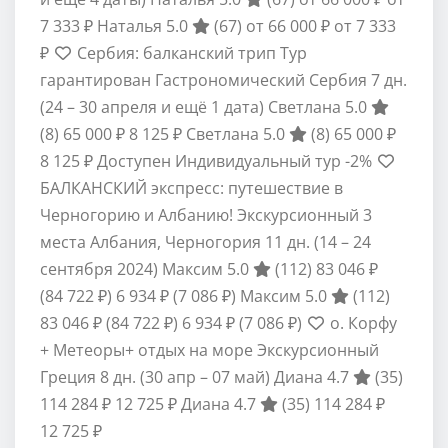
7 333 ₽
Наталья 5.0
(67)
от 66 000 ₽
от 7 333
₽
Сербия: балканский трип Тур
гарантирован Гастрономический Сербия
7 дн.
(24 – 30 апреля и ещё 1 дата)
Светлана 5.0
(8)
65 000 ₽
8 125 ₽
Светлана 5.0
(8)
65 000 ₽
8 125 ₽
Доступен Индивидуальный тур
-2%
БАЛКАНСКИЙ экспресс: путешествие в
Черногорию и Албанию! Экскурсионный 3
места Албания, Черногория
11 дн.
(14 – 24
сентября 2024)
Максим 5.0
(112)
83 046 ₽
(84 722 ₽)
6 934 ₽
(7 086 ₽)
Максим 5.0
(112)
83 046 ₽
(84 722 ₽)
6 934 ₽
(7 086 ₽)
о. Корфу
+ Метеоры+ отдых на море Экскурсионный
Греция
8 дн.
(30 апр – 07 май)
Диана 4.7
(35)
114 284 ₽
12 725 ₽
Диана 4.7
(35)
114 284 ₽
12 725 ₽