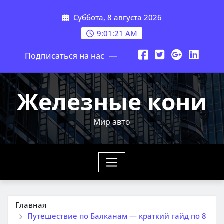
Перейти
Суббота, 8 августа 2026
к
содержимому
9:01:23 AM
Подписаться на нас
Железные кони
Мир авто
Главная
Путешествие по Балканам — краткий гайд по 8