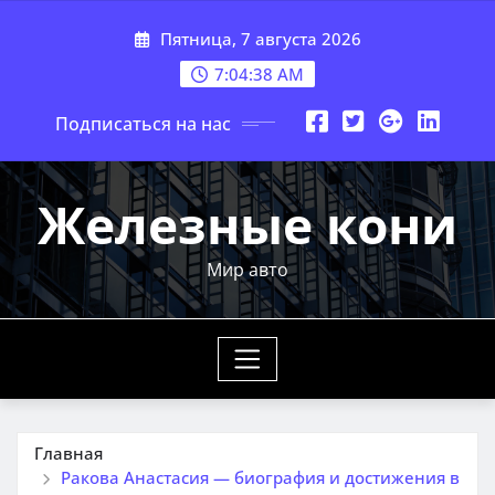
Перейти
Пятница, 7 августа 2026
к
содержимому
7:04:39 AM
Подписаться на нас
Железные кони
Мир авто
Главная
Ракова Анастасия — биография и достижения в