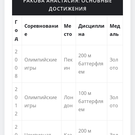
РАКОВА АНАСТАСИЯ: ОСНОВНЫЕ
ДОСТИЖЕНИЯ
Г
Соревновани
Ме
Дисципли
Мед
о
е
сто
на
аль
д
2
200 м
0
Олимпийские
Пек
Зол
баттерфля
0
игры
ин
ото
ем
8
2
100 м
0
Олимпийские
Лон
Зол
баттерфля
1
игры
дон
ото
ем
2
2
200 м
0
Чемпионат
Каз
Зол