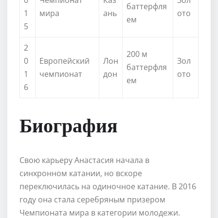
баттерфля
1
мира
ань
ото
ем
5
2
200 м
0
Европейский
Лон
Зол
баттерфля
1
чемпионат
дон
ото
ем
6
Биография
Свою карьеру Анастасия начала в
синхронном катании, но вскоре
переключилась на одиночное катание. В 2016
году она стала серебряным призером
Чемпионата мира в категории молодежи.