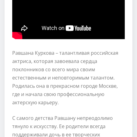
Равшана Куркова – талантливая российская
актриса, которая завоевала сердца
поклонников со всего мира своим
естественным и неповторимым талантом.
Родилась она в прекрасном городе Москве,
где и начала свою профессиональную
актерскую карьеру.
С самого детства Равшану непреодолимо
тянуло к искусству. Ее родители всегда
поддерживали дочь в ее творческих