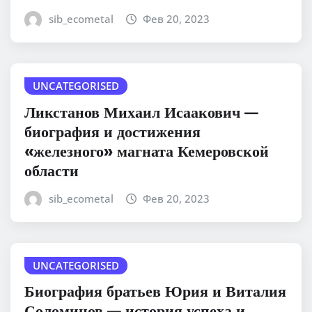
sib_ecometal
Фев 20, 2023
UNCATEGORISED
Ликстанов Михаил Исаакович —
биография и достижения
«железного» магната Кемеровской
области
sib_ecometal
Фев 20, 2023
UNCATEGORISED
Биография братьев Юрия и Виталия
Соломинов — история успеха и