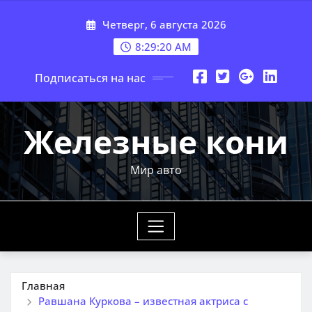
Перейти
Четверг, 6 августа 2026
к
содержимому
8:29:21 AM
Подписаться на нас
Железные кони
Мир авто
Главная
Равшана Куркова – известная актриса с