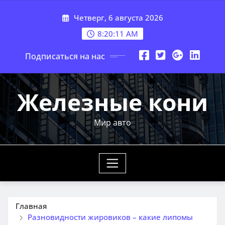
Перейти
Четверг, 6 августа 2026
к
содержимому
8:20:13 AM
Подписаться на нас
Железные кони
Мир авто
Главная
Разновидности жировиков – какие липомы