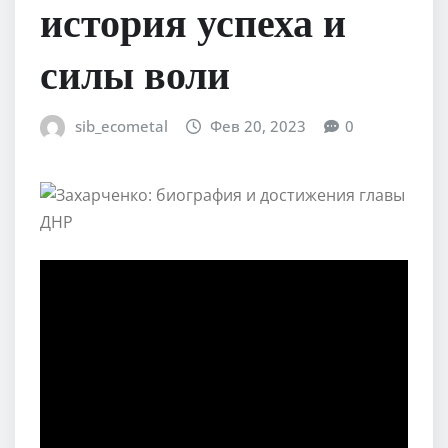
история успеха и
силы воли
sib_ecometal
Фев 20, 2023
0