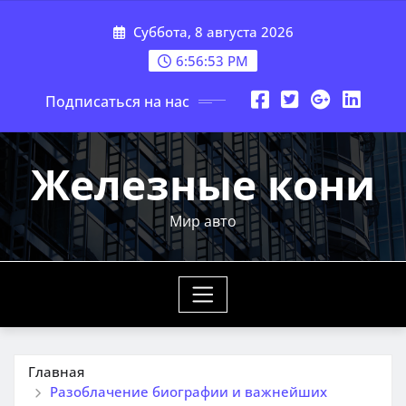
Перейти
Суббота, 8 августа 2026
к
содержимому
6:56:54 PM
Подписаться на нас
Железные кони
Мир авто
Главная
Разоблачение биографии и важнейших