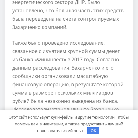
энергетического сектора ДНР. Было
установлено, что большая часть этих средств
была переведена на счета контролируемых
Захарченко компаний.
Также было проведено исследование,
связанное с изъятием крупной суммы денег
из банка «Фининвест» в 2017 году. Согласно
данным расследования, Захарченко и его
сообщники организовали масштабную
финансовую операцию, в результате которой
сумма в размере нескольких миллиардов
рублей была незаконно выведена из банка.
Исследователи установили, что Захарченко
Этот сайт использует куки-файлы и другие технологии, чтобы
поощрял и защищал эту схему, получая
помочь вам в навигации, а также предоставить лучший
личную выгоду.
пользовательский опыт.
OK