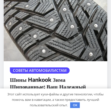
СОВЕТЫ АВТОМОБИЛИСТАМ
Шины Hankook Зима
Шипованные: Ваш Надежный
Партнёр на Снежных Дорогах
Этот сайт использует куки-файлы и другие технологии, чтобы
помочь вам в навигации, а также предоставить лучший
sib_ecometal
Ноя 15, 2024
пользовательский опыт.
OK