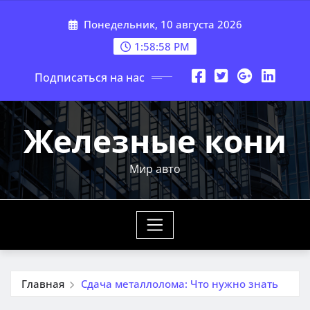
Перейти
Понедельник, 10 августа 2026
к
содержимому
1:59:00 PM
Подписаться на нас
Железные кони
Мир авто
Главная
Сдача металлолома: Что нужно знать