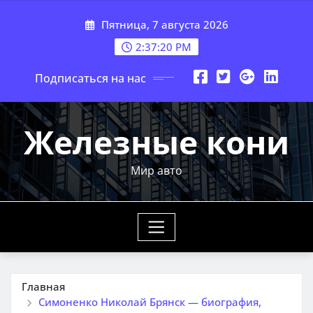
Перейти
Пятница, 7 августа 2026
к
содержимому
2:37:21 PM
Подписаться на нас
Железные кони
Мир авто
Главная
Симоненко Николай Брянск — биография,