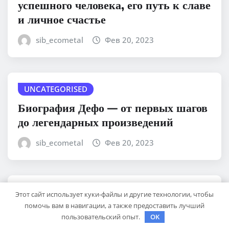
успешного человека, его путь к славе
и личное счастье
sib_ecometal
Фев 20, 2023
UNCATEGORISED
Биография Дефо — от первых шагов
до легендарных произведений
sib_ecometal
Фев 20, 2023
UNCATEGORISED
Этот сайт использует куки-файлы и другие технологии, чтобы
помочь вам в навигации, а также предоставить лучший
Ликстанов Михаил Исаакович —
пользовательский опыт.
OK
биография и достижения