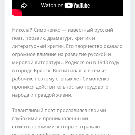
Николай Симоненко — известный русский
поэт, прозаик, драматург, критик и
литературный критик. Его творчество оказало
огромное влияние на развитие русской и
мировой литературы. Родился он в 1943 году
в городе Брянск. Воспитывался в семье
рабочих, поэтому с юных лет Симоненко
проникся действительностью трудового
народа и правдой жизни.
Талантливый поэт прославился своими
глубокими и проникновенными
стихотворениями, которые отражают
основные проблемы и духовные вопросы